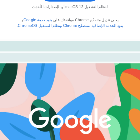
لنظام التشغيل ‎macOS 13 أو الإصدارات الأحدث
يعني تنزيل متصفّح Chrome موافقتك على
بنود خدمة Google
و
بنود الخدمة الإضافية لمتصفّح Chrome ونظام التشغيل ChromeOS
.
ح
لإنجاز ا
سريع
على الإنترنت