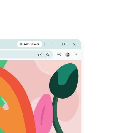
متصفّ