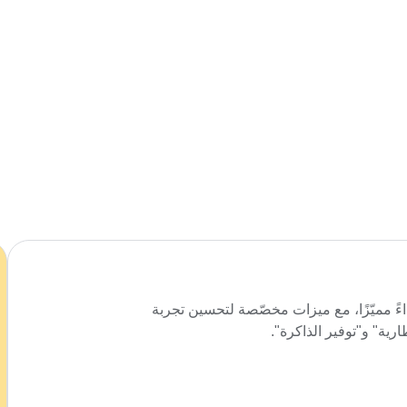
 أداءً مميّزًا، مع ميزات مخصّصة لتحسين تجربة
ارية" و"توفير الذاكرة".