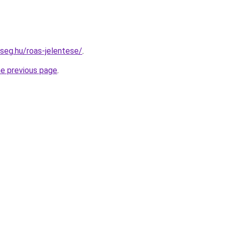
kseg.hu/roas-jelentese/
.
he previous page
.